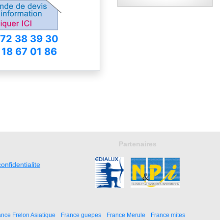
 72 38 39 30
 18 67 01 86
Partenaires
onfidentialite
ance Frelon Asiatique
France guepes
France Merule
France mites