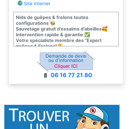
Site internet
Nids de guêpes & frelons toutes
configurations 🐝
Sauvetage gratuit d'essaims d'abeilles🥰
Intervention rapide & garantie ✅​
Votre spécialiste membre des "Expert
guêpes & Frelons"🏆
Engagé à la lutte raisonnée & durable♻️
06 16 77 21 80