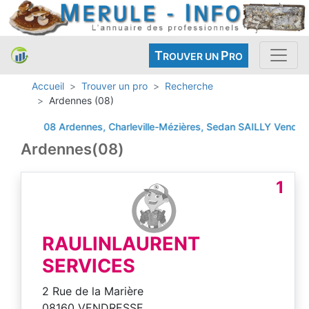
T
P
ROUVER UN
RO
Accueil
Trouver un pro
Recherche
Ardennes (08)
08 Ardennes, Charleville-Mézières, Sedan
SAILLY
Vendress
Ardennes(08)
1
RAULINLAURENT
SERVICES
2 Rue de la Marière
08160 VENDRESSE