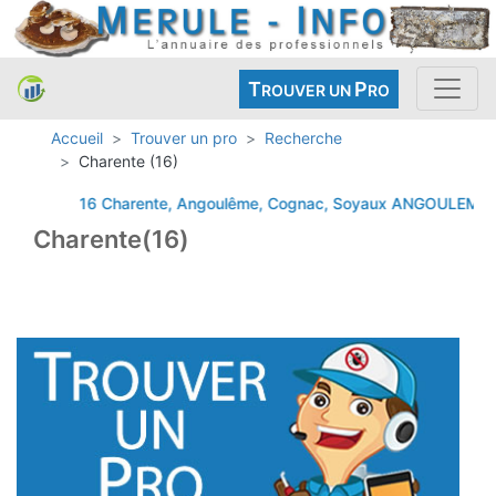
T
P
ROUVER UN
RO
Accueil
Trouver un pro
Recherche
Charente (16)
16 Charente, Angoulême, Cognac, Soyaux
ANGOULEME
C
Charente(16)