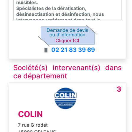
nuisibles.
Spécialistes de la dératisation,
désinsectisation et désinfection, nous
intervenons rapidement dans tout le
département.
Rats, souris, cafards, punaises de lit,
guêpes, frelons… nos techniciens certifiés
mettent en place des solutions efficaces et
02 21 83 39 69
durables.
Devis gratuit et intervention rapide.
Société(s) intervenant(s) dans
ce département
3
COLIN
7 rue Girodet
45000 ORLEANS