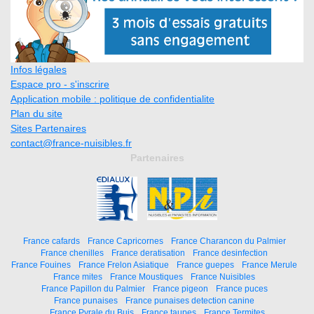
Infos légales
Espace pro - s'inscrire
Application mobile : politique de confidentialite
Plan du site
Sites Partenaires
contact@france-nuisibles.fr
Partenaires
France cafards
France Capricornes
France Charancon du Palmier
France chenilles
France deratisation
France desinfection
France Fouines
France Frelon Asiatique
France guepes
France Merule
France mites
France Moustiques
France Nuisibles
France Papillon du Palmier
France pigeon
France puces
France punaises
France punaises detection canine
France Pyrale du Buis
France taupes
France Termites