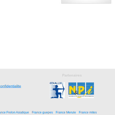
Partenaires
onfidentialite
ance Frelon Asiatique
France guepes
France Merule
France mites