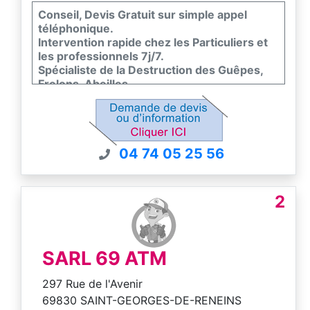
Conseil, Devis Gratuit sur simple appel
téléphonique.
Intervention rapide chez les Particuliers et
les professionnels 7j/7.
Spécialiste de la Destruction des Guêpes,
Frelons, Abeilles.
Toutes hauteurs - Traitement avec garantie
de résultat.
Agrément Ministériel et RC professionnelle
04 74 05 25 56
2
SARL 69 ATM
297 Rue de l'Avenir
69830 SAINT-GEORGES-DE-RENEINS