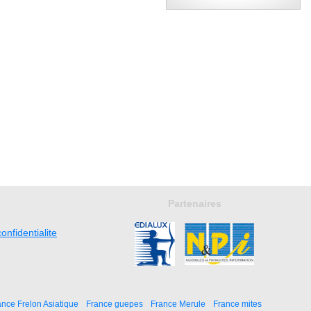
Partenaires
onfidentialite
ance Frelon Asiatique
France guepes
France Merule
France mites