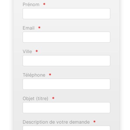
Prénom
*
Email
*
Ville
*
Téléphone
*
Objet (titre)
*
Description de votre demande
*