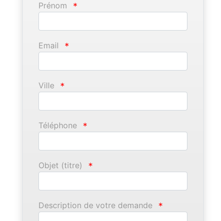
Prénom
*
Email
*
Ville
*
Téléphone
*
Objet (titre)
*
Description de votre demande
*