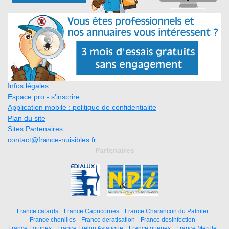
Infos légales
Espace pro - s'inscrire
Application mobile : politique de confidentialite
Plan du site
Sites Partenaires
contact@france-nuisibles.fr
Partenaires
France cafards
France Capricornes
France Charancon du Palmier
France chenilles
France deratisation
France desinfection
France Fouines
France Frelon Asiatique
France guepes
France Merule