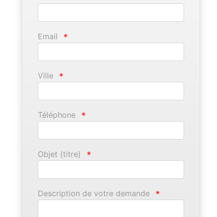
Email
*
Ville
*
Téléphone
*
Objet (titre)
*
Description de votre demande
*