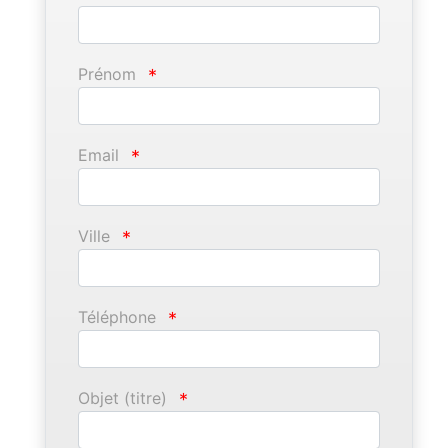
Prénom
*
Email
*
Ville
*
Téléphone
*
Objet (titre)
*