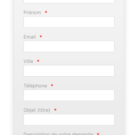
Prénom
*
Email
*
Ville
*
Téléphone
*
Objet (titre)
*
Description de votre demande
*