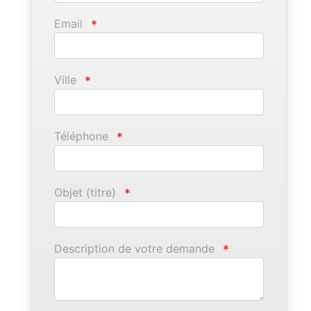
Email
*
Ville
*
Téléphone
*
Objet (titre)
*
Description de votre demande
*