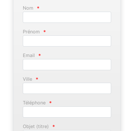
Nom
*
Prénom
*
Email
*
Ville
*
Téléphone
*
Objet (titre)
*