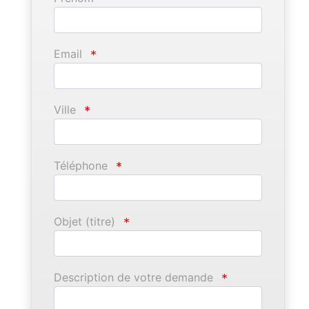
Email
*
Ville
*
Téléphone
*
Objet (titre)
*
Description de votre demande
*