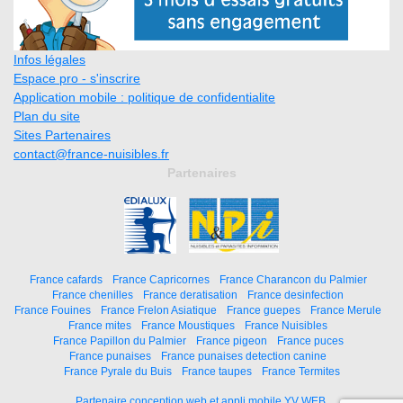
Infos légales
Espace pro - s'inscrire
Application mobile : politique de confidentialite
Plan du site
Sites Partenaires
contact@france-nuisibles.fr
Partenaires
France cafards
France Capricornes
France Charancon du Palmier
France chenilles
France deratisation
France desinfection
France Fouines
France Frelon Asiatique
France guepes
France Merule
France mites
France Moustiques
France Nuisibles
France Papillon du Palmier
France pigeon
France puces
France punaises
France punaises detection canine
France Pyrale du Buis
France taupes
France Termites
Partenaire conception web et appli mobile YV WEB.