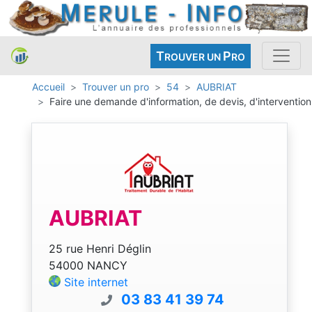
T
P
ROUVER UN
RO
Accueil
Trouver un pro
54
AUBRIAT
Faire une demande d'information, de devis, d'intervention
AUBRIAT
25 rue Henri Déglin
54000 NANCY
Site internet
03 83 41 39 74