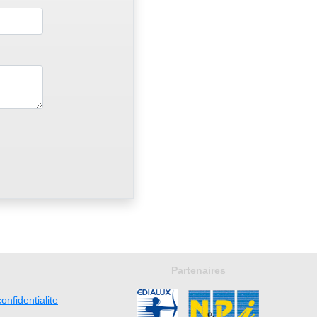
Partenaires
onfidentialite