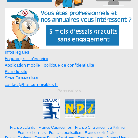
Infos légales
Espace pro - s'inscrire
Application mobile : politique de confidentialite
Plan du site
Sites Partenaires
contact@france-nuisibles.fr
Partenaires
France cafards
France Capricornes
France Charancon du Palmier
France chenilles
France deratisation
France desinfection
France Fouines
France Frelon Asiatique
France guepes
France Merule