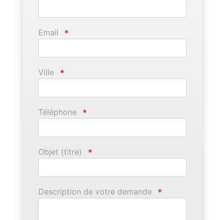
Email
*
Ville
*
Téléphone
*
Objet (titre)
*
Description de votre demande
*