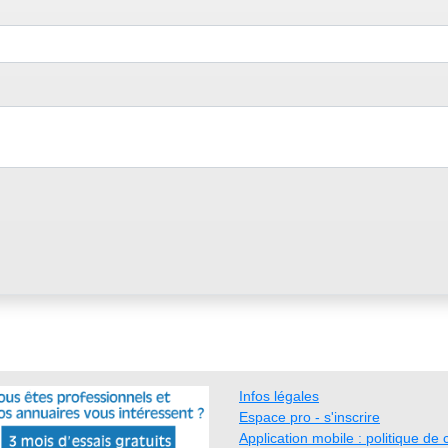
Infos légales
Espace pro - s'inscrire
Application mobile : politique de c