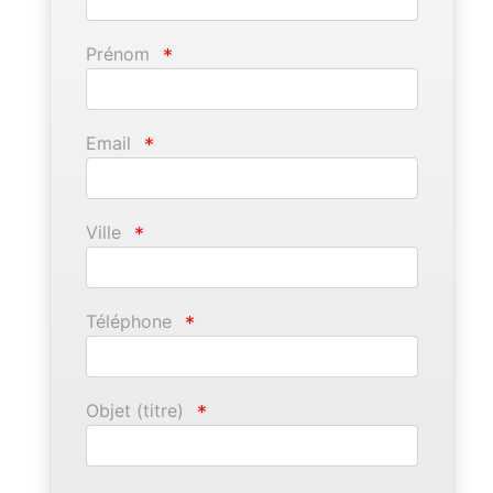
Prénom
*
Email
*
Ville
*
Téléphone
*
Objet (titre)
*