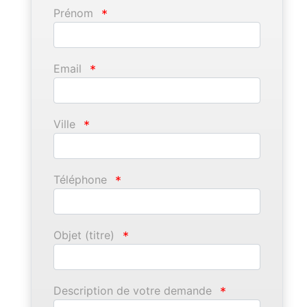
Prénom
*
Email
*
Ville
*
Téléphone
*
Objet (titre)
*
Description de votre demande
*