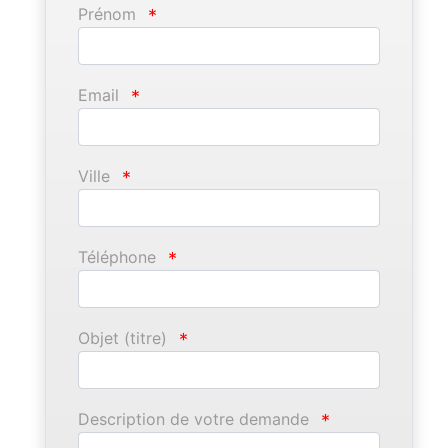
Prénom
*
Email
*
Ville
*
Téléphone
*
Objet (titre)
*
Description de votre demande
*