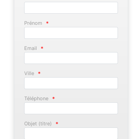
Prénom
*
Email
*
Ville
*
Téléphone
*
Objet (titre)
*