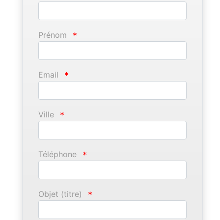
Prénom
*
Email
*
Ville
*
Téléphone
*
Objet (titre)
*