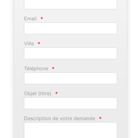
Email
*
Ville
*
Téléphone
*
Objet (titre)
*
Description de votre demande
*