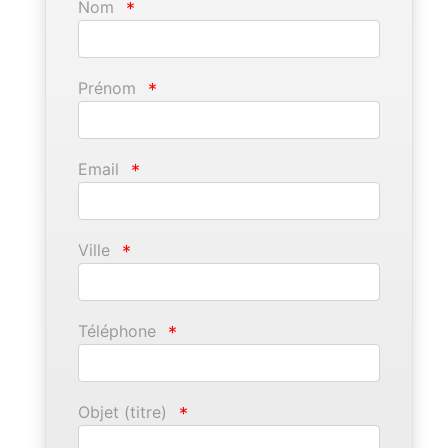
Nom
*
Prénom
*
Email
*
Ville
*
Téléphone
*
Objet (titre)
*