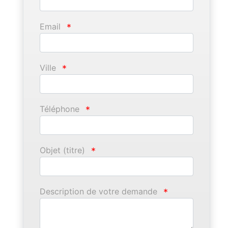
Email
*
Ville
*
Téléphone
*
Objet (titre)
*
Description de votre demande
*