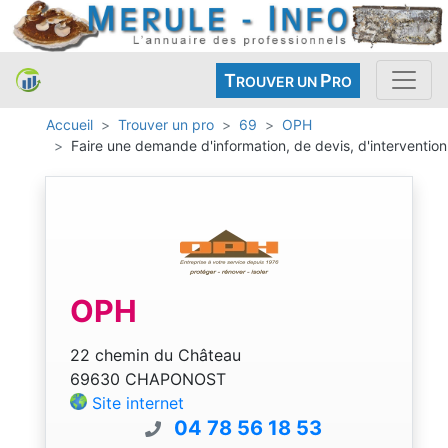
T
P
ROUVER UN
RO
Accueil
Trouver un pro
69
OPH
Faire une demande d'information, de devis, d'intervention
OPH
22 chemin du Château
69630 CHAPONOST
Site internet
04 78 56 18 53