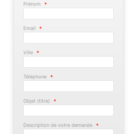
Prénom
*
Email
*
Ville
*
Téléphone
*
Objet (titre)
*
Description de votre demande
*